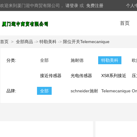
欢迎来到厦门迎中商贸有限公司，
请登录
或
免费注册
个人
首页
首页
>
全部商品
->
特勒美科
->
限位开关Telemecanique
分类:
全部
施耐德
特勒美科
欧
接近传感器
光电传感器
XS8系列接近
压
品牌:
Telemecanique
全部
Telemecanique
schneider施耐
传感器
Telemecanique
Tel
O
德
特勒美科
龙