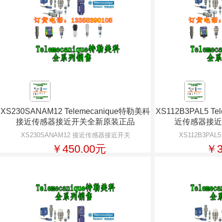
XS230SANAM12 Telemecanique特勒美科
XS112B3PAL5 T
接近传感器接近开关全新原装正品
近传感器接近
XS230SANAM12 接近传感器接近开关
XS112B3P
￥450.00元
￥3