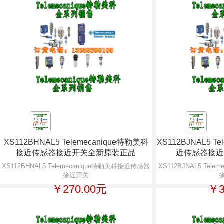
XS112BHNAL5 Telemecanique特勒美科
XS112BJNAL5 T
接近传感器接近开关全新原装正品
近传感器接近
XS112BHNAL5 Telemecanique特勒美科接近传感器
XS112BJNAL5 Tel
接近开关
￥270.00元
￥3