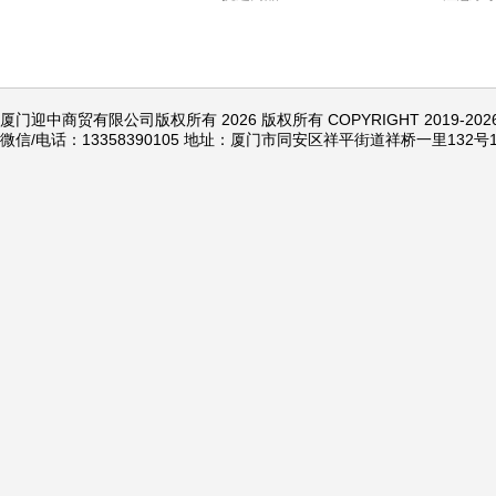
厦门迎中商贸有限公司版权所有 2026 版权所有 COPYRIGHT 2019-20
微信/电话：13358390105 地址：厦门市同安区祥平街道祥桥一里132号1