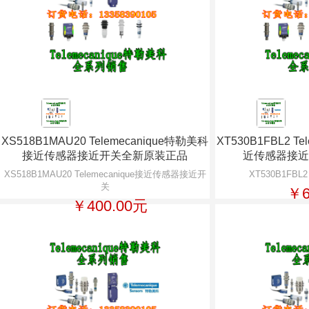
XS518B1MAU20 Telemecanique特勒美科
XT530B1FBL2 T
接近传感器接近开关全新原装正品
近传感器接近
XS518B1MAU20 Telemecanique接近传感器接近开
XT530B1F
关
￥6
￥400.00元